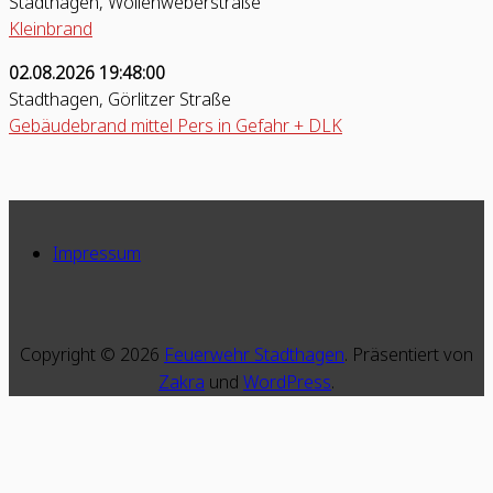
Stadthagen, Wollenweberstraße
Kleinbrand
02.08.2026 19:48:00
Stadthagen, Görlitzer Straße
Gebäudebrand mittel Pers in Gefahr + DLK
Impressum
Copyright © 2026
Feuerwehr Stadthagen
. Präsentiert von
Zakra
und
WordPress
.
s